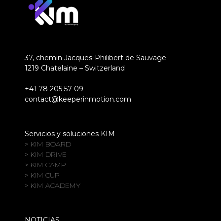
37, chemin Jacques-Philibert de Sauvage
1219 Chatelaine – Switzerland
+41 78 205 57 09
contact@keeperinmotion.com
Servicios y soluciones KIM
> KIM BOARD
> KIM DRIVE
> KIM CAMP
> KIM CUP
> KIM ACADEMY
NOTICIAS