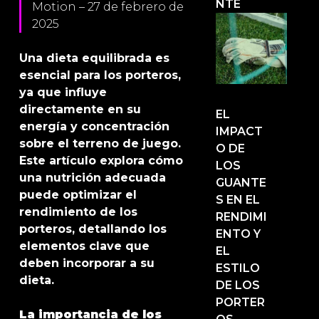
NTE
Motion – 27 de febrero de
2025
Una dieta equilibrada es
esencial para los porteros,
ya que influye
directamente en su
EL
energía y concentración
IMPACT
sobre el terreno de juego.
O DE
Este artículo explora cómo
LOS
una nutrición adecuada
GUANTE
puede optimizar el
S EN EL
rendimiento de los
RENDIMI
porteros, detallando los
ENTO Y
elementos clave que
EL
deben incorporar a su
ESTILO
dieta.
DE LOS
PORTER
La importancia de los