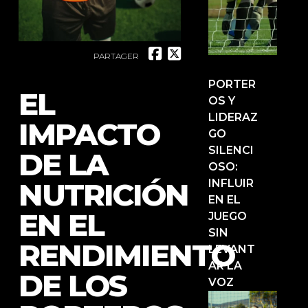
PARTAGER
PORTER
EL
OS Y
LIDERAZ
IMPACTO
GO
SILENCI
DE LA
OSO:
NUTRICIÓN
INFLUIR
EN EL
EN EL
JUEGO
SIN
RENDIMIENTO
LEVANT
AR LA
DE LOS
VOZ