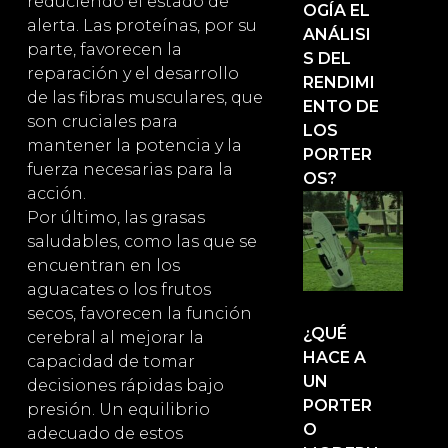
reduciendo el estado de
OGÍA EL
alerta. Las proteínas, por su
ANÁLISI
parte, favorecen la
S DEL
reparación y el desarrollo
RENDIMI
de las fibras musculares, que
ENTO DE
son cruciales para
LOS
mantener la potencia y la
PORTER
fuerza necesarias para la
OS?
acción.
Por último, las grasas
saludables, como las que se
encuentran en los
aguacates o los frutos
secos, favorecen la función
¿QUÉ
cerebral al mejorar la
HACE A
capacidad de tomar
UN
decisiones rápidas bajo
PORTER
presión. Un equilibrio
O
adecuado de estos