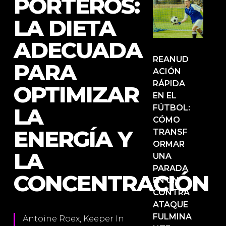
PORTEROS:
LA DIETA
ADECUADA
REANUD
PARA
ACIÓN
RÁPIDA
OPTIMIZAR
EN EL
FÚTBOL:
LA
CÓMO
ENERGÍA Y
TRANSF
ORMAR
LA
UNA
PARADA
CONCENTRACIÓN
EN UN
CONTRA
ATAQUE
FULMINA
Antoine Roex, Keeper In