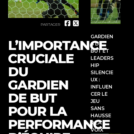
PARTAGER
GARDIEN
L’IMPORTANCE
S DE
BUT ET
CRUCIALE
LEADERS
HIP
DU
SILENCIE
GARDIEN
UX :
INFLUEN
DE BUT
CER LE
JEU
POUR LA
SANS
HAUSSE
PERFORMANCE
R LA
VOIX