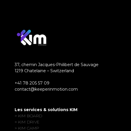
37, chemin Jacques-Philibert de Sauvage
1219 Chatelaine – Switzerland
+41 78 205 57 09
contact@keeperinmotion.com
Les services & solutions KIM
> KIM BOARD
> KIM DRIVE
> KIM CAMP