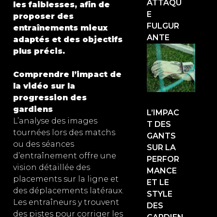
ATTAQU
les faiblesses, afin de
E
proposer des
FULGUR
entraînements mieux
ANTE
adaptés et des objectifs
plus précis.
Comprendre l’impact de
la vidéo sur la
progression des
gardiens
L’IMPAC
L’analyse des images
T DES
tournées lors des matchs
GANTS
ou des séances
SUR LA
d’entraînement offre une
PERFOR
vision détaillée des
MANCE
placements sur la ligne et
ET LE
des déplacements latéraux.
STYLE
Les entraîneurs y trouvent
DES
des pistes pour corriger les