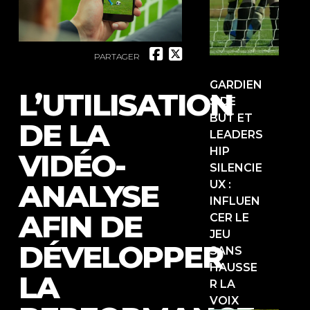
PARTAGER
GARDIEN
L’UTILISATION
S DE
BUT ET
DE LA
LEADERS
HIP
VIDÉO-
SILENCIE
ANALYSE
UX :
INFLUEN
AFIN DE
CER LE
JEU
DÉVELOPPER
SANS
HAUSSE
LA
R LA
VOIX