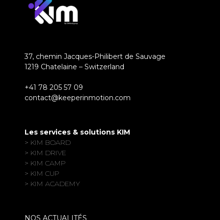
37, chemin Jacques-Philibert de Sauvage
1219 Chatelaine – Switzerland
+41 78 205 57 09
contact@keeperinmotion.com
Les services & solutions KIM
> KIM BOARD
> KIM DRIVE
> KIM CAMP
> KIM CUP
> KIM ACADEMY
NOS ACTUALITÉS