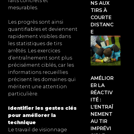
faits concrets et
NS AUX
mesurables.
TIRS À
COURTE
Les progrès sont ainsi
DISTANC
quantifiables et deviennent
E
rapidement visibles dans
les statistiques de tirs
arrêtés. Les exercices
d’entraînement sont plus
précisément ciblés, car les
informations recueillies
AMÉLIOR
précisent les domaines qui
ER LA
méritent une attention
RÉACTIV
particulière.
ITÉ :
L’ENTRAÎ
Identifier les gestes clés
NEMENT
pour améliorer la
AU TIR
technique
IMPRÉVI
Le travail de visionnage