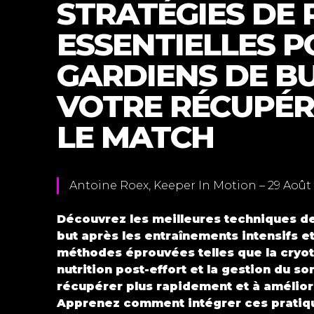
STRATÉGIES DE
ESSENTIELLES P
GARDIENS DE BU
VOTRE RÉCUPÉR
LE MATCH
Antoine Roex, Keeper In Motion – 29 Août
Découvrez les meilleures techniques de
but après les entraînements intensifs et
méthodes éprouvées telles que la cryoth
nutrition post-effort et la gestion du s
récupérer plus rapidement et à amélior
Apprenez comment intégrer ces pratiqu