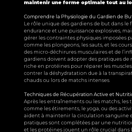
maintenir une forme optimale tout au lo
Comprendre la Physiologie du Gardien de But 
Le rôle unique des gardiens de but dans le
endurance et une puissance explosives, mai
gérer les contraintes physiques imposées p
comme les plongeons, les sauts, et les cours
des micro-déchirures musculaires et de l’inf
gardiens doivent adopter des pratiques de 
riche en protéines pour réparer les muscle
contrer la déshydratation due à la transpira
chauds ou lors de matchs intenses​.
Techniques de Récupération Active et Nutrit
Après les entraînements ou les matchs, les 
comme les étirements, le yoga, ou des activit
aident à maintenir la circulation sanguine e
pratiques sont complétées par une nutritio
et les protéines jouent un rôle crucial dans 