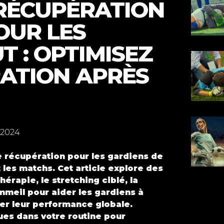
 RÉCUPÉRATION
OUR LES
T : OPTIMISEZ
ATION APRÈS
 2024
 récupération pour les gardiens de
 les matchs. Cet article explore des
érapie, le stretching ciblé, la
ommeil pour aider les gardiens à
er leur performance globale.
es dans votre routine pour