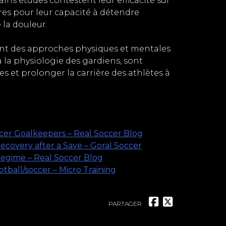
ains études contestent leur efficacité sur
res pour leur capacité à détendre
a douleur​​.
ant des approches physiques et mentales
 la physiologie des gardiens, sont
s et prolonger la carrière des athlètes à
cer Goalkeepers – Real Soccer Blog
Recovery after a Save – Goral Soccer
Regime – Real Soccer Blog
ball/soccer – Micro Training
PARTAGER