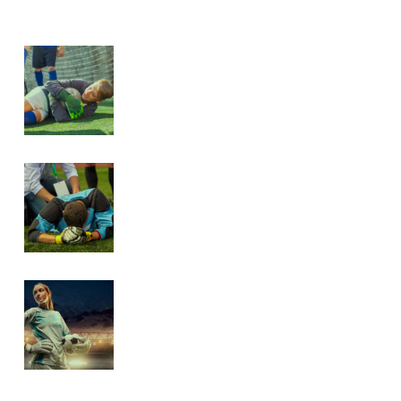
ARTICLES SIMILAIRES
AMÉLIORATION DES RÉACTIONS
AUX TIRS À COURTE DISTANCE
AMÉLIORER LA RÉACTIVITÉ :
L’ENTRAÎNEMENT AU TIR
IMPRÉVISIBLE
AMÉLIORER SA VISION DE JEU EN
TANT QUE GARDIEN :
TECHNIQUES ET STRATÉGIES
ESSENTIELLES