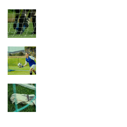
GARDIENS DE BUT ET
LEADERSHIP SILENCIEUX :
INFLUENCER LE JEU SANS
HAUSSER LA VOIX
RELANCE RAPIDE AU FOOTBALL :
COMMENT TRANSFORMER UNE
PARADE EN CONTRE-ATTAQUE
FULGURANTE
L’IMPACT DES GANTS SUR LA
PERFORMANCE ET LE STYLE DES
GARDIENS DE BUT